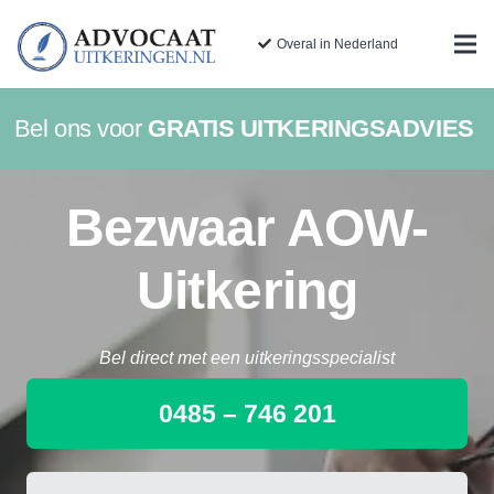
Overal in Nederland
Bel ons voor
GRATIS UITKERINGSADVIES
Bezwaar AOW-
Uitkering
Bel direct met een uitkeringsspecialist
0485 – 746 201