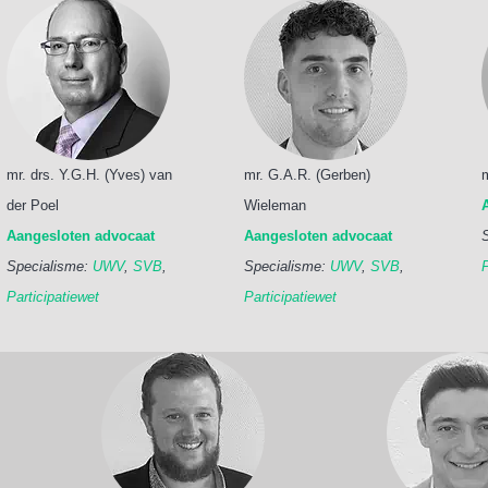
mr. drs. Y.G.H. (Yves) van
mr. G.A.R. (Gerben)
der Poel
Wieleman
Aangesloten advocaat
Aangesloten advocaat
Specialisme:
UWV
,
SVB
,
Specialisme:
UWV
,
SVB
,
P
Participatiewet
Participatiewet