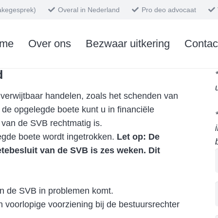
takegesprek)
Overal in Nederland
Pro deo advocaat
l voor gratis uitkeringsadvies 0485-746
me
Over ons
Bezwaar uitkering
Contac
d
verwijtbaar handelen, zoals het schenden van
 de opgelegde boete kunt u in financiële
 van de SVB rechtmatig is.
legde boete wordt ingetrokken.
Let op: De
tebesluit van de SVB is zes weken. Dit
an de SVB in problemen komt.
n voorlopige voorziening bij de bestuursrechter