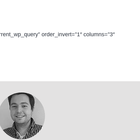
ent_wp_query” order_invert=”1″ columns=”3″