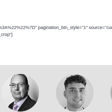
2%3A%22%22%7D” pagination_btn_style=”1″ source=”curr
crop”]