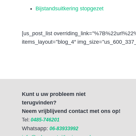
Bijstandsuitkering stopgezet
[us_post_list overriding_link=”%7B%22url%2
items_layout=”blog_4″ img_size=”us_600_337_
Kunt u uw probleem niet
terugvinden?
Neem vrijblijvend contact met ons op!
Tel:
0485-746201
Whatsapp:
06-83933992