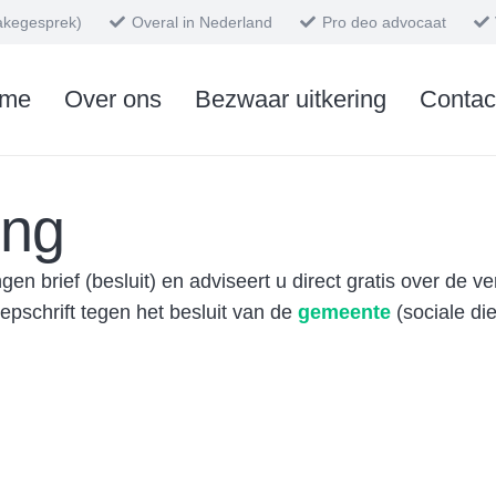
takegesprek)
Overal in Nederland
Pro deo advocaat
me
Over ons
Bezwaar uitkering
Contac
ing
gen brief (besluit) en adviseert u direct gratis over de
pschrift tegen het besluit van de
gemeente
(sociale di