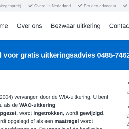
takegesprek)
Overal in Nederland
Pro deo advocaat
me
Over ons
Bezwaar uitkering
Contac
l voor gratis uitkeringsadvies
0485-746
(2004) vervangen door de WIA-uitkering. U bent
 u als de
WAO-uitkering
opgezet
, wordt
ingetrokken
, wordt
gewijzigd
,
dt opgelegd of als een
maatregel
wordt