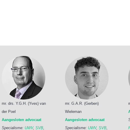
mr. drs. Y.G.H. (Yves) van
mr. G.A.R. (Gerben)
der Poel
Wieleman
Aangesloten advocaat
Aangesloten advocaat
Specialisme:
UWV
,
SVB
,
Specialisme:
UWV
,
SVB
,
P