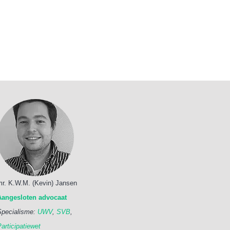
mr. K.W.M. (Kevin) Jansen
Aangesloten advocaat
Specialisme:
UWV
,
SVB
,
articipatiewet