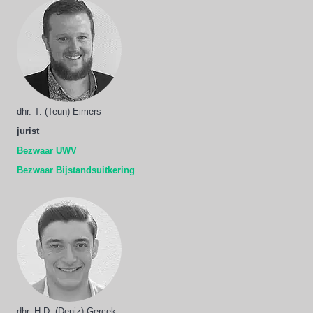
dhr. T. (Teun) Eimers
jurist
Bezwaar UWV
Bezwaar Bijstandsuitkering
dhr. H.D. (Deniz) Gercek