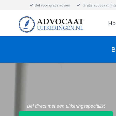
Bel voor gratis advies
Gratis advocaat (in
Ho
B
Bel direct met een uitkeringsspecialist