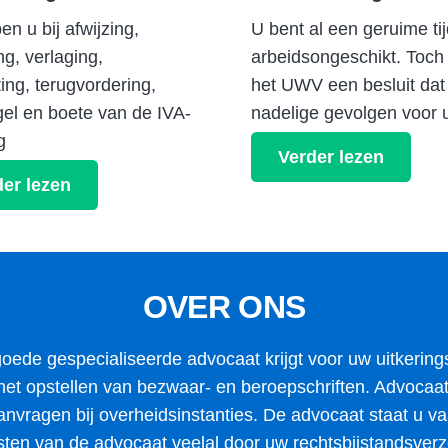
en u bij afwijzing,
U bent al een geruime ti
ng, verlaging,
arbeidsongeschikt. Toch
ing, terugvordering,
het UWV een besluit dat
el en boete van de IVA-
nadelige gevolgen voor u
g
Verder lezen
er lezen
OVER ONS
goede gespecialiseerde advocaat krijgt voor uw uitkering
et opstellen van bezwaar- en beroepschriften. Advocaat u
nvragen bij overheidsinstanties. De advocaat staat u va
ten van de advocaat veelal door uw rechtsbijstandsverz