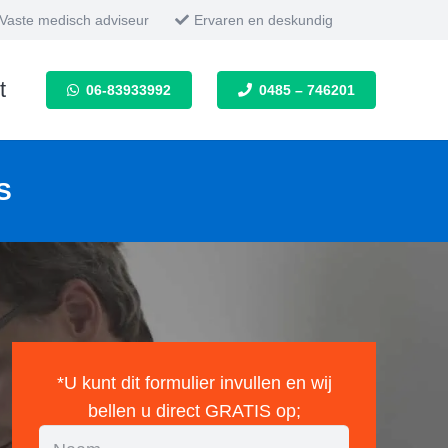
Vaste medisch adviseur
Ervaren en deskundig
t
06-83933992
0485 – 746201
ES
*U kunt dit formulier invullen en wij
bellen u direct GRATIS op;