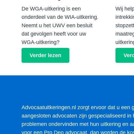
De WGA-uitkering is een
Wij help
onderdeel van de WIA-uitkering.
intrekki
Neemt u het UWV een besluit
stopzett
dat gevolgen heeft voor uw
maatreg
WGA-uitkering?
uitkerin
Verder lezen
Verd
Advocaatuitkeringen.nl zorgt ervoor dat u een 
aangesloten advocaten zijn gespecialiseerd in h
problemen ondervinden met hun uitkering en aa
voor een Pro Deo advocaat, dan worden de kos