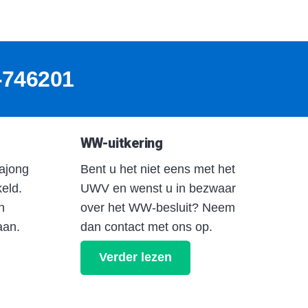
5-746201
WW-uitkering
ajong
Bent u het niet eens met het
keld.
UWV en wenst u in bezwaar
n
over het WW-besluit? Neem
aan.
dan contact met ons op.
Verder lezen