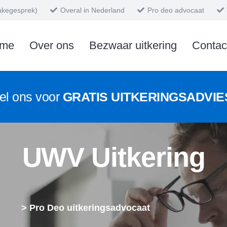
takegesprek)
Overal in Nederland
Pro deo advocaat
me
Over ons
Bezwaar uitkering
Contac
el ons voor
GRATIS UITKERINGSADVI
UWV Uitkering
> Pro Deo uitkeringsadvocaat