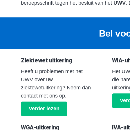
beroepsschrift tegen het besluit van het
UWV
.
Bel voo
Ziektewet uitkering
WIA-ui
Heeft u problemen met het
Het UW
UWV over uw
die nar
ziektewetuitkering? Neem dan
uitkeri
contact met ons op.
Verd
Verder lezen
WGA-uitkering
IVA-ui