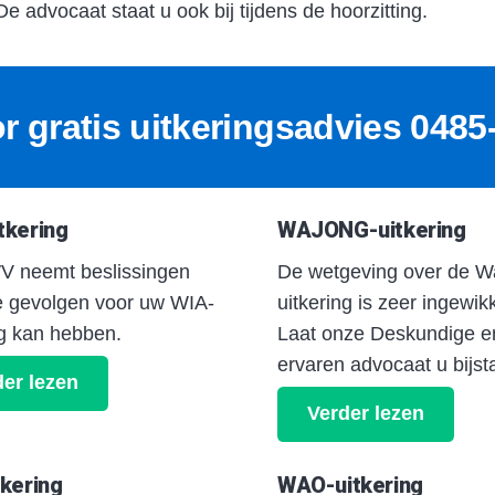
 De advocaat staat u ook bij tijdens de hoorzitting.
r gratis uitkeringsadvies 048
tkering
WAJONG-uitkering
V neemt beslissingen
De wetgeving over de W
e gevolgen voor uw WIA-
uitkering is zeer ingewik
ng kan hebben.
Laat onze Deskundige e
ervaren advocaat u bijst
er lezen
Verder lezen
tkering
WAO-uitkering